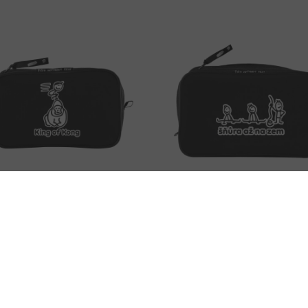
etická Taška M
Kosmetická Taška Xl
,00 Kč
526,00 Kč