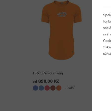
Spol
funk
sociá
své 
Cook
získ
užívá
Tričko Parkour Long
Czech
890,00 Kč
9
od
od
+ další