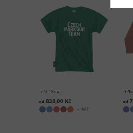
Trička Skrat
Tričk
839,00 Kč
7
od
od
+ další