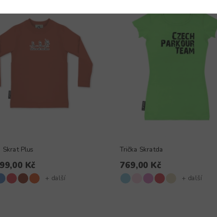
a Skrat Plus
Trička Skratda
99,00 Kč
769,00 Kč
+ další
+ další