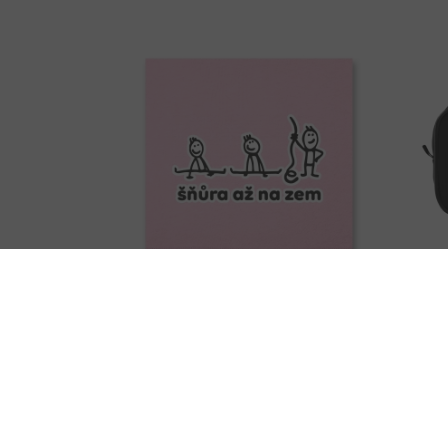
Poster Uax! 80x80cm
Kosm
899,00 Kč
526
+ další