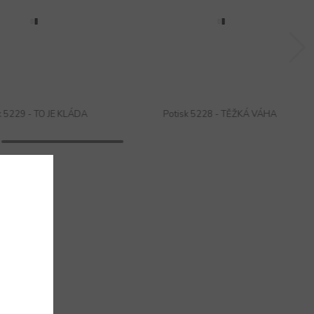
k 5229 - TO JE KLÁDA
Potisk 5228 - TĚŽKÁ VÁHA