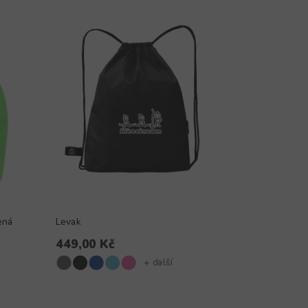
ená
Levak
449,00 Kč
+ další