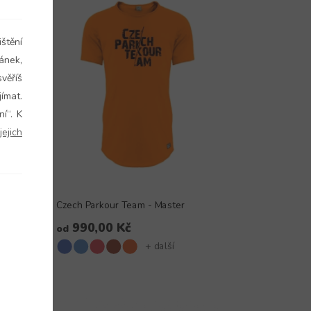
štění
ánek,
věříš
ímat.
í“. K
ejich
Czech Parkour Team - Master
990,00 Kč
od
+ další