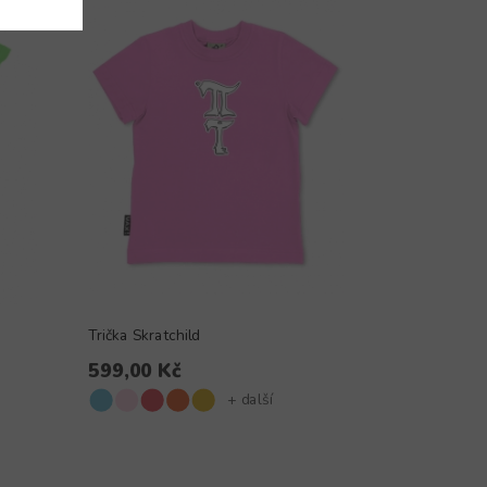
Trička Skratchild
599,00 Kč
+ další