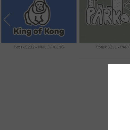
Potisk 5232 - KING OF KONG
Potisk 5231 - PAR