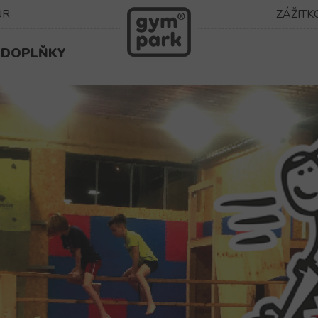
UR
ZÁŽITK
DOPLŇKY