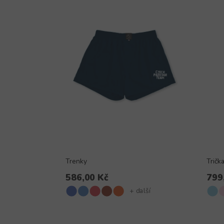
Trenky
Tričk
586,00 Kč
799
+ další