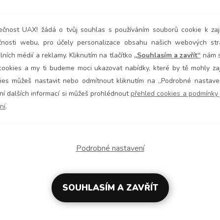
ečnost UAX! žádá o tvůj souhlas s používáním souborů cookie k zaji
čnosti webu, pro účely personalizace obsahu našich webových str
lních médií a reklamy. Kliknutím na tlačítko
„Souhlasím a zavřít“
nám s
cookies a my ti budeme moci ukazovat nabídky, které by tě mohly zaj
ies můžeš nastavit nebo odmítnout kliknutím na „Podrobné nastaven
ání dalších informací si můžeš prohlédnout
přehled cookies a podmínky j
ní
.
 Parkour Team - Official
Czech Parkour Team - Side
Podrobné nastavení
90,00 Kč
990,00 Kč
od
+ další
+ další
SOUHLASÍM A ZAVŘÍT