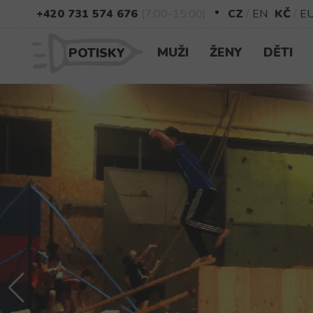
+420 731 574 676
(7:00-15:00)
CZ
/
EN
KČ
/
E
MUŽI
ŽENY
DĚTI
POTISKY